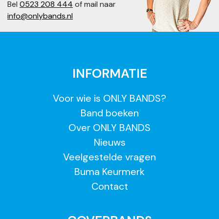
Bel
0523 208 444
of mail naar
info@onlybands.nl
INFORMATIE
Voor wie is ONLY BANDS?
Band boeken
Over ONLY BANDS
Nieuws
Veelgestelde vragen
Buma Keurmerk
Contact