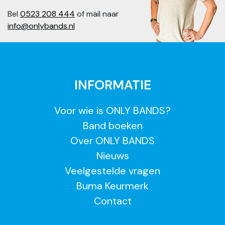
Bel
0523 208 444
of mail naar
info@onlybands.nl
INFORMATIE
Voor wie is ONLY BANDS?
Band boeken
Over ONLY BANDS
Nieuws
Veelgestelde vragen
Buma Keurmerk
Contact