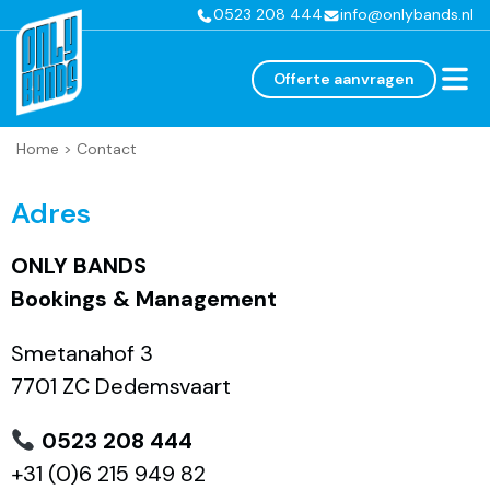
0523 208 444
info@onlybands.nl
Offerte aanvragen
Home
>
Contact
Adres
ONLY BANDS
Bookings & Management
Smetanahof 3
7701 ZC Dedemsvaart
0523 208 444
+31 (0)6 215 949 82