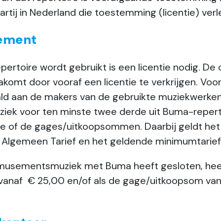
rtij in Nederland die toestemming (licentie) verl
nement
toire wordt gebruikt is een licentie nodig. De o
nakomt door vooraf een licentie te verkrijgen. Voo
ld aan de makers van de gebruikte muziekwerken
uziek voor ten minste twee derde uit Buma-reper
te of de gages/uitkoopsommen. Daarbij geldt he
t Algemeen Tarief en het geldende minimumtarief,
 amusementsmuziek met Buma heeft gesloten, heeft
 vanaf € 25,00 en/of als de gage/uitkoopsom van