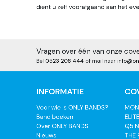
dient u zelf voorafgaand aan het e
Vragen over één van onze cov
Bel
0523 208 444
of mail naar
info@on
INFORMATIE
CO
Voor wie is ONLY BANDS?
MON
Band boeken
ELIT
Over ONLY BANDS
Q5 N
Nieuws
THE