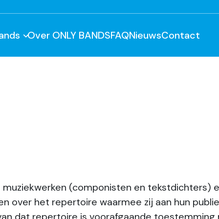
ands
Over ONLY BANDS
FAQ
Nieuws
Contact
uziekwerken (componisten en tekstdichters) en 
en over het repertoire waarmee zij aan hun publ
van dat repertoire is voorafgaande toestemming 