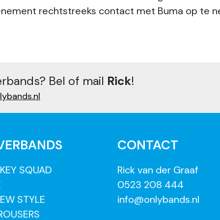
venement rechtstreeks contact met Buma op te ne
erbands? Bel of mail
Rick
!
lybands.nl
VERBANDS
CONTACT
KEY SQUAD
Rick van der Graaf
E
0523 208 444
EW STYLE
info@onlybands.nl
 ROUSERS