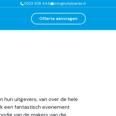
0523 208 444
info@onlybands.nl
Offerte aanvragen
hun uitgevers, van over de hele
iek een fantastisch evenement
nodig van de makers van die