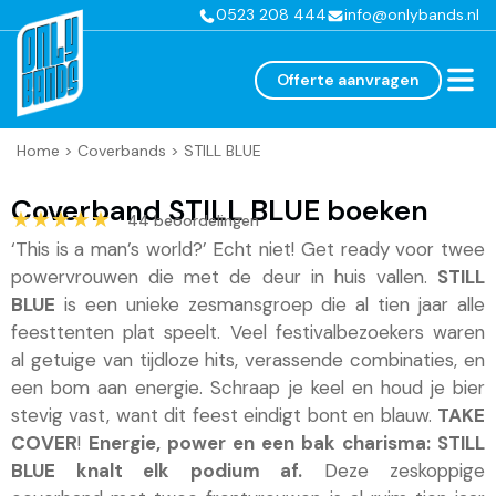
0523 208 444
info@onlybands.nl
Offerte aanvragen
Home
>
Coverbands
>
STILL BLUE
Coverband STILL BLUE boeken
★★★★★
★★★★★
44 beoordelingen
‘This is a man’s world?’ Echt niet! Get ready voor twee
powervrouwen die met de deur in huis vallen.
STILL
BLUE
is een unieke zesmansgroep die al tien jaar alle
feesttenten plat speelt. Veel festivalbezoekers waren
al getuige van tijdloze hits, verassende combinaties, en
een bom aan energie. Schraap je keel en houd je bier
stevig vast, want dit feest eindigt bont en blauw.
TAKE
COVER
!
Energie, power en een bak charisma: STILL
BLUE knalt elk podium af.
Deze zeskoppige