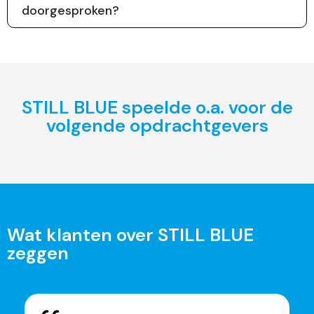
doorgesproken?
STILL BLUE speelde o.a. voor de
volgende opdrachtgevers
Wat klanten over STILL BLUE
zeggen