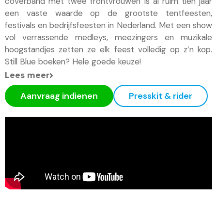
coverband met twee frontvrouwen is al ruim tien jaar
een vaste waarde op de grootste tentfeesten,
festivals en bedrijfsfeesten in Nederland. Met een show
vol verrassende medleys, meezingers en muzikale
hoogstandjes zetten ze elk feest volledig op z’n kop.
Still Blue boeken? Hele goede keuze!
Lees meer
Aanvraag indienen
Presskit & rider