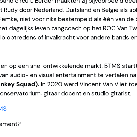
nd circuit. Eerder maakten zij bijvoorbeeld deel
 Rudy door Nederland, Duitsland en België als sol
Femke, niet voor niks bestempeld als één van de
n het dagelijks leven zangcoach op het ROC Van T
lo optredens of invalkracht voor andere bands en
len op een snel ontwikkelende markt. BTMS start
n audio- en visual entertainment te vertalen na
onkey Squad).
In 2020 werd Vincent Van Vliet t
onservatorium, gitaar docent en studio gitarist.
TMS
nement?