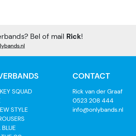
erbands? Bel of mail
Rick
!
lybands.nl
VERBANDS
CONTACT
KEY SQUAD
Rick van der Graaf
E
0523 208 444
EW STYLE
info@onlybands.nl
 ROUSERS
L BLUE