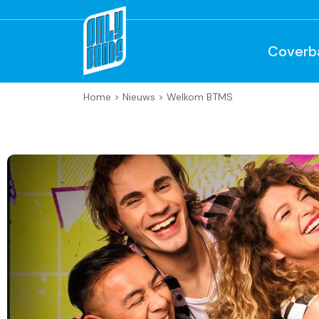
Coverb
Home
>
Nieuws
>
Welkom BTMS