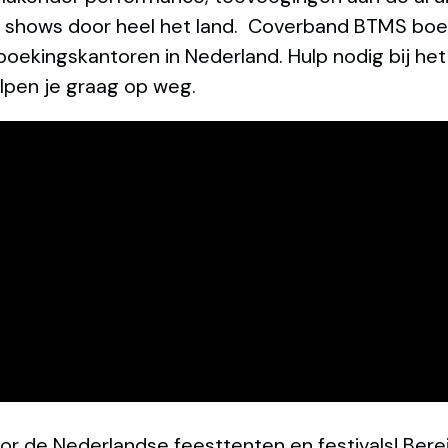
ol shows door heel het land. Coverband BTMS bo
oekingskantoren in Nederland. Hulp nodig bij he
lpen je graag op weg.
 de Nederlandse feesttenten en festivals! Berei