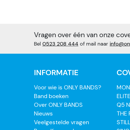
Vragen over één van onze cov
Bel
0523 208 444
of mail naar
info@on
INFORMATIE
CO
Voor wie is ONLY BANDS?
MON
Band boeken
ELIT
Over ONLY BANDS
Q5 N
Nieuws
THE
Veelgestelde vragen
STIL