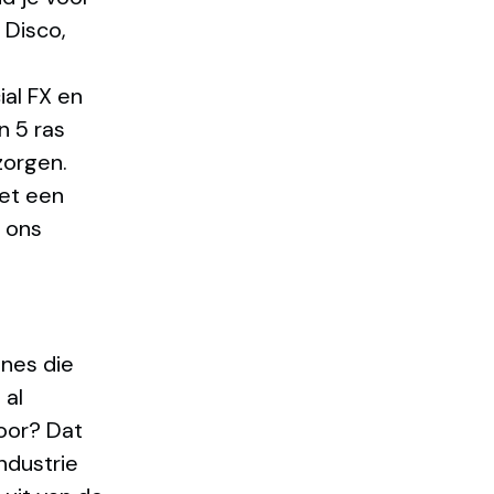
 Disco,
ial FX en
n 5 ras
zorgen.
met een
 ons
nes die
 al
voor? Dat
ndustrie