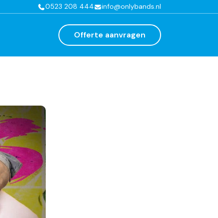
0523 208 444
info@onlybands.nl
Offerte aanvragen