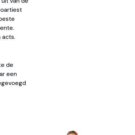
 uit van de
oartiest
 beste
wente.
 acts.
te de
ar een
oegevoegd