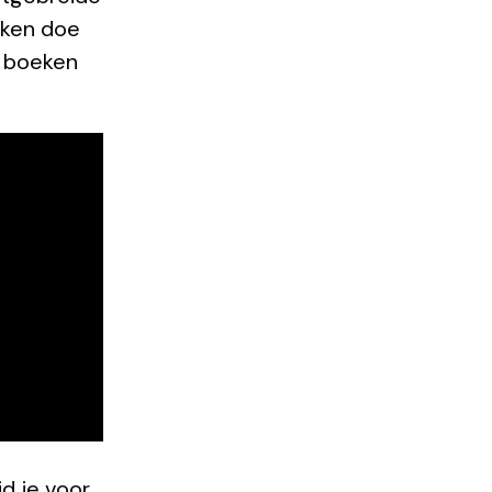
eken doe
t boeken
d je voor