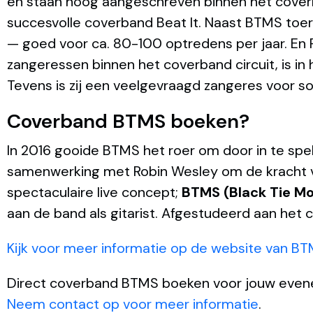
en staan hoog aangeschreven binnen het coverba
succesvolle coverband Beat It. Naast BTMS toert
— goed voor ca. 80-100 optredens per jaar. En 
zangeressen binnen het coverband circuit, is i
Tevens is zij een veelgevraagd zangeres voor so
Coverband BTMS boeken?
In 2016 gooide BTMS het roer om door in te spe
samenwerking met Robin Wesley om de kracht va
spectaculaire live concept;
BTMS (Black Tie M
aan de band als gitarist. Afgestudeerd aan het c
Kijk voor meer informatie op de website van B
Direct coverband BTMS boeken voor jouw eve
Neem contact op voor meer informatie
.