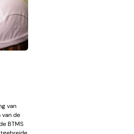
ng van
 van de
 de BTMS
itgebreide