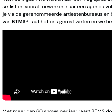
setlist en vooral toewerken naar een agenda v
je via de gerenommeerde artiestenbureaus en b
van
BTMS
? Laat het ons gerust weten en we he
Met meer dan 60 shows per jaar raast BTMS door