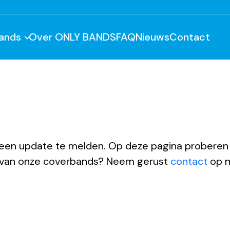
ands
Over ONLY BANDS
FAQ
Nieuws
Contact
n update te melden. Op deze pagina proberen w
van onze coverbands? Neem gerust
contact
op 