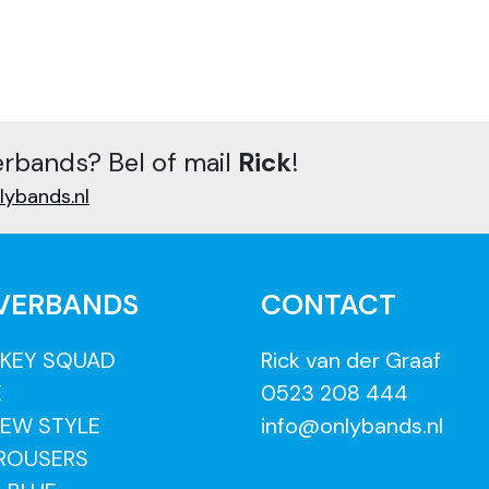
erbands? Bel of mail
Rick
!
lybands.nl
VERBANDS
CONTACT
KEY SQUAD
Rick van der Graaf
E
0523 208 444
EW STYLE
info@onlybands.nl
 ROUSERS