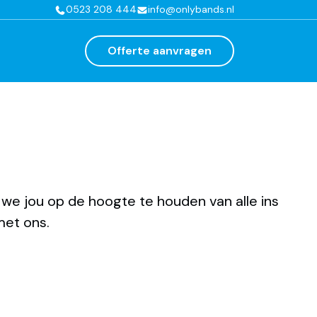
0523 208 444
info@onlybands.nl
Offerte aanvragen
e jou op de hoogte te houden van alle ins
met ons.