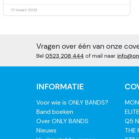
17 maart 2023
Vragen over één van onze cov
Bel
0523 208 444
of mail naar
info@on
INFORMATIE
CO
Voor wie is ONLY BANDS?
MON
Band boeken
ELIT
Over ONLY BANDS
Q5 N
Nieuws
THE