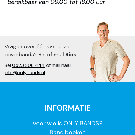
bereikbaar van 09.00 tot 18.00 uur.
Vragen over één van onze
coverbands? Bel of mail
Rick
!
Bel
0523 208 444
of mail naar
info@onlybands.nl
INFORMATIE
Voor wie is ONLY BANDS?
Band boeken