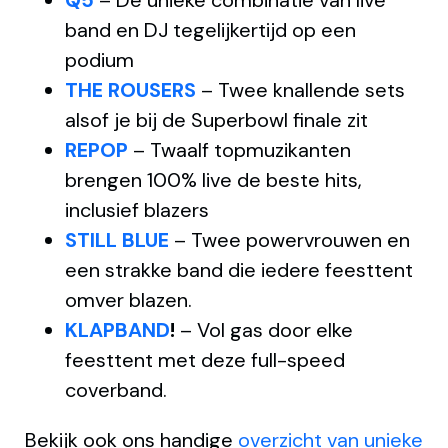
Q5
– De unieke combinatie van live
band en DJ tegelijkertijd op een
podium
THE ROUSERS
– Twee knallende sets
alsof je bij de Superbowl finale zit
REPOP
– Twaalf topmuzikanten
brengen 100% live de beste hits,
inclusief blazers
STILL BLUE
– Twee powervrouwen en
een strakke band die iedere feesttent
omver blazen.
KLAPBAND
!
– Vol gas door elke
feesttent met deze full-speed
coverband.
Bekijk ook ons handige
overzicht van unieke