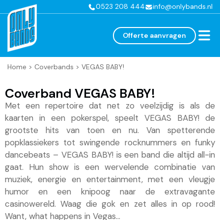
0523 208 444
info@onlybands.nl
Offerte aanvragen
Home
>
Coverbands
>
VEGAS BABY!
Coverband VEGAS BABY!
Met een repertoire dat net zo veelzijdig is als de
kaarten in een pokerspel, speelt VEGAS BABY! de
grootste hits van toen en nu. Van spetterende
popklassiekers tot swingende rocknummers en funky
dancebeats – VEGAS BABY! is een band die altijd all-in
gaat. Hun show is een wervelende combinatie van
muziek, energie en entertainment, met een vleugje
humor en een knipoog naar de extravagante
casinowereld. Waag die gok en zet alles in op rood!
Want, what happens in Vegas…