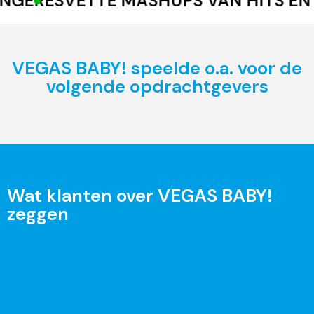
GERES
VETTE MASHUPS VAN HITS EN G
VEGAS BABY! speelde o.a. voor de
volgende opdrachtgevers
Wat klanten over VEGAS BABY!
zeggen