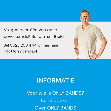
Vragen over één van onze
coverbands? Bel of mail
Rick
!
Bel
0523 208 444
of mail naar
info@onlybands.nl
INFORMATIE
Voor wie is ONLY BANDS?
Band boeken
Over ONLY BANDS