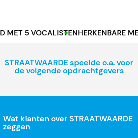
 MET 5 VOCALISTEN
HERKENBARE MED
STRAATWAARDE speelde o.a. voor
de volgende opdrachtgevers
Wat klanten over STRAATWAARDE
zeggen