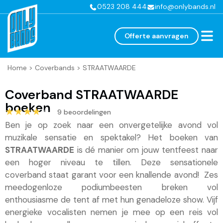
0523 208 444
info@onlybands.nl
Offerte aanvragen
Home
>
Coverbands
>
STRAATWAARDE
Coverband STRAATWAARDE
boeken
★★★★★
★★★★★
9 beoordelingen
Ben je op zoek naar een onvergetelijke avond vol
muzikale sensatie en spektakel? Het boeken van
STRAATWAARDE
is dé manier om jouw tentfeest naar
een hoger niveau te tillen. Deze sensationele
coverband staat garant voor een knallende avond! Zes
meedogenloze podiumbeesten breken vol
enthousiasme de tent af met hun genadeloze show. Vijf
energieke vocalisten nemen je mee op een reis vol