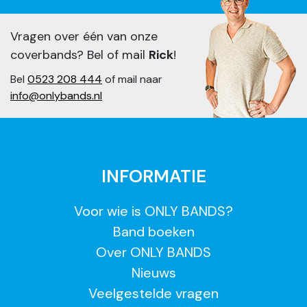
Vragen over één van onze
coverbands? Bel of mail
Rick
!
Bel
0523 208 444
of mail naar
info@onlybands.nl
INFORMATIE
Voor wie is ONLY BANDS?
Band boeken
Over ONLY BANDS
Nieuws
Veelgestelde vragen