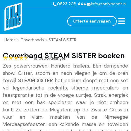
0523 208 444
info@onlybands.nl
Offerte aanvragen
Home
>
Coverbands
>
STEAM SISTER
Coverband STEAM SISTER boeken
★★★★★
★★★★★
16 beoordelingen
Zes powervrouwen. Honderd knallers. Eén dampende
show. Glitter, stoom en neon vliegen je om de oren
terwijl
STEAM SISTER
het podium sloopt met een set
vol legendarische rockriffs, ultieme meebrullers en
feestgarantie tot in de vroege uurtjes. Strak, energiek
en met een bak spelplezier waar je niet omheen
kunt. Ze zetten de Megatent op de Zwarte Cross in
vuur en vlam, maakten van de Nijmeegse
Vierdaagsefeesten een kolkende massa en toverden