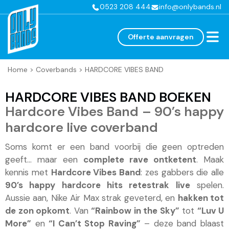
0523 208 444
info@onlybands.nl
Offerte aanvragen
Home
>
Coverbands
>
HARDCORE VIBES BAND
HARDCORE VIBES BAND BOEKEN
Hardcore Vibes Band – 90’s happy
hardcore live coverband
Soms komt er een band voorbij die geen optreden
geeft… maar een
complete rave ontketent
. Maak
kennis met
Hardcore Vibes Band
: zes gabbers die alle
90’s happy hardcore hits retestrak live
spelen.
Aussie aan, Nike Air Max strak geveterd, en
hakken tot
de zon opkomt
. Van
“Rainbow in the Sky”
tot
“Luv U
More”
en
“I Can’t Stop Raving”
– deze band blaast