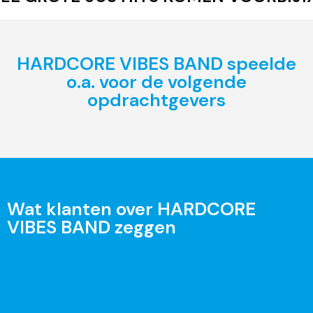
HARDCORE VIBES BAND speelde
o.a. voor de volgende
opdrachtgevers
Wat klanten over HARDCORE
VIBES BAND zeggen