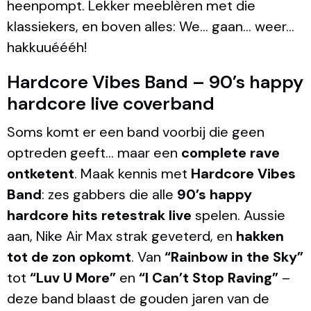
heenpompt. Lekker meeblèren met die
klassiekers, en boven alles: We… gaan… weer…
hakkuuéééh!
Hardcore Vibes Band – 90’s happy
hardcore live coverband
Soms komt er een band voorbij die geen
optreden geeft… maar een
complete rave
ontketent
. Maak kennis met
Hardcore Vibes
Band
: zes gabbers die alle
90’s happy
hardcore hits retestrak live
spelen. Aussie
aan, Nike Air Max strak geveterd, en
hakken
tot de zon opkomt
. Van
“Rainbow in the Sky”
tot
“Luv U More”
en
“I Can’t Stop Raving”
–
deze band blaast de gouden jaren van de