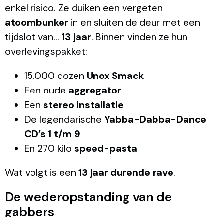
enkel risico. Ze duiken een vergeten
atoombunker
in en sluiten de deur met een
tijdslot van…
13 jaar
. Binnen vinden ze hun
overlevingspakket:
15.000 dozen
Unox Smack
Een oude
aggregator
Een
stereo installatie
De legendarische
Yabba-Dabba-Dance
CD’s 1 t/m 9
En 270 kilo
speed-pasta
Wat volgt is een
13 jaar durende rave
.
De wederopstanding van de
gabbers